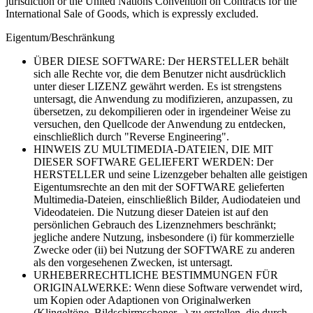
jurisdiction or the United Nations Convention on Contracts for the
International Sale of Goods, which is expressly excluded.
Eigentum/Beschränkung
ÜBER DIESE SOFTWARE: Der HERSTELLER behält
sich alle Rechte vor, die dem Benutzer nicht ausdrücklich
unter dieser LIZENZ gewährt werden. Es ist strengstens
untersagt, die Anwendung zu modifizieren, anzupassen, zu
übersetzen, zu dekompilieren oder in irgendeiner Weise zu
versuchen, den Quellcode der Anwendung zu entdecken,
einschließlich durch "Reverse Engineering".
HINWEIS ZU MULTIMEDIA-DATEIEN, DIE MIT
DIESER SOFTWARE GELIEFERT WERDEN: Der
HERSTELLER und seine Lizenzgeber behalten alle geistigen
Eigentumsrechte an den mit der SOFTWARE gelieferten
Multimedia-Dateien, einschließlich Bilder, Audiodateien und
Videodateien. Die Nutzung dieser Dateien ist auf den
persönlichen Gebrauch des Lizenznehmers beschränkt;
jegliche andere Nutzung, insbesondere (i) für kommerzielle
Zwecke oder (ii) bei Nutzung der SOFTWARE zu anderen
als den vorgesehenen Zwecken, ist untersagt.
URHEBERRECHTLICHE BESTIMMUNGEN FÜR
ORIGINALWERKE: Wenn diese Software verwendet wird,
um Kopien oder Adaptionen von Originalwerken
(Klingeltöne, Bildschirmschoner...) zu erstellen, die durch